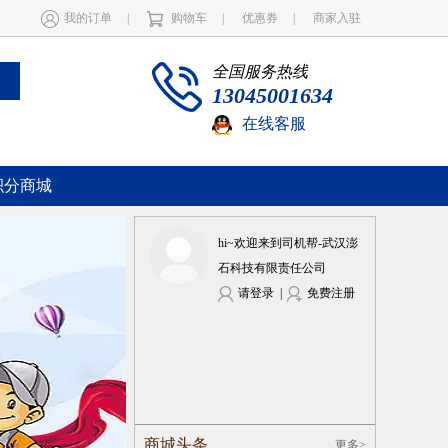
我的订单
|
购物车
|
优惠券
|
商家入驻
全国服务热线
13045001634
在线客服
积分商城
hi~欢迎来到司机帮-武汉澎
石科技有限责任公司
请登录
|
免费注册
商城头条
更多>