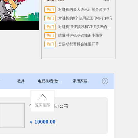
热门
对讲机的最大通讯距离是多少？
热门
对讲机的8个使用范围你都了解吗
热门
对讲机UHF频段和VHF频段的区别
热门
防爆对讲机基础知识小课堂
热门
首届成都警博会隆重开幕
件
教具
电视/影音/数码设备
家用家居
返回顶部
返回顶部
返回顶部
返回顶部
便携式多功能办公箱
10000.00
￥