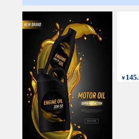
145
￥