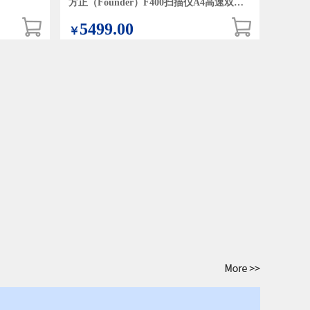
方正（Founder）F400扫描仪A4高速双面自动进纸
5499.00
￥